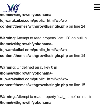
Toggle
Warning
: Undefined array key 0 in
/home/withgrowth/yokohama-
fujiwarakaikei.com/public_html/wp/wp-
content/themes/withgrowth/single.php
on line
14
Warning
: Attempt to read property "cat_ID" on null in
/home/withgrowth/yokohama-
fujiwarakaikei.com/public_html/wp/wp-
content/themes/withgrowth/single.php
on line
14
Warning
: Undefined array key 0 in
/home/withgrowth/yokohama-
fujiwarakaikei.com/public_html/wp/wp-
content/themes/withgrowth/single.php
on line
15
Warning
: Attempt to read property "cat_name" on null in
/home/withgrowth/yokohama-