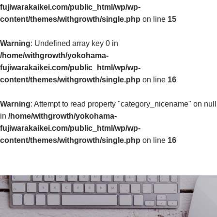
fujiwarakaikei.com/public_html/wp/wp-
content/themes/withgrowth/single.php
on line
15
Warning
: Undefined array key 0 in
/home/withgrowth/yokohama-
fujiwarakaikei.com/public_html/wp/wp-
content/themes/withgrowth/single.php
on line
16
Warning
: Attempt to read property "category_nicename" on null
in
/home/withgrowth/yokohama-
fujiwarakaikei.com/public_html/wp/wp-
content/themes/withgrowth/single.php
on line
16