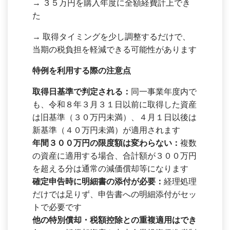
→ ３５万円を購入年度に全額経費計上でき
た
→ 取得タイミングを少し調整するだけで、
当期の税負担を軽減できる可能性があります
特例を利用する際の注意点
取得日基準で判定される：
同一事業年度内で
も、令和８年３月３１日以前に取得した資産
は旧基準（３０万円未満）、４月１日以後は
新基準（４０万円未満）が適用されます
年間３００万円の限度額は変わらない：
複数
の資産に適用する場合、合計額が３００万円
を超える分は通常の減価償却等になります
確定申告時に明細書の添付が必要：
経理処理
だけでは足りず、申告書への明細添付がセッ
トで必要です
他の特別償却・税額控除との重複適用はでき