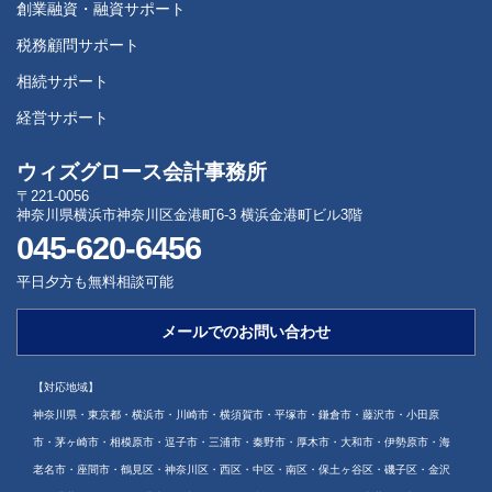
創業融資・融資サポート
税務顧問サポート
相続サポート
経営サポート
ウィズグロース会計事務所
〒221-0056
神奈川県横浜市神奈川区金港町6-3 横浜金港町ビル3階
045-620-6456
平日夕方も無料相談可能
メールでのお問い合わせ
【対応地域】
神奈川県・東京都・横浜市・川崎市・横須賀市・平塚市・鎌倉市・藤沢市・小田原
市・茅ヶ崎市・相模原市・逗子市・三浦市・秦野市・厚木市・大和市・伊勢原市・海
老名市・座間市・鶴見区・神奈川区・西区・中区・南区・保土ヶ谷区・磯子区・金沢