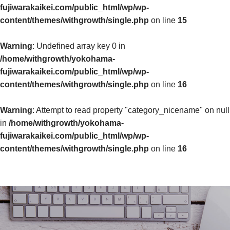
fujiwarakaikei.com/public_html/wp/wp-
content/themes/withgrowth/single.php
on line
15
Warning
: Undefined array key 0 in
/home/withgrowth/yokohama-
fujiwarakaikei.com/public_html/wp/wp-
content/themes/withgrowth/single.php
on line
16
Warning
: Attempt to read property "category_nicename" on null
in
/home/withgrowth/yokohama-
fujiwarakaikei.com/public_html/wp/wp-
content/themes/withgrowth/single.php
on line
16