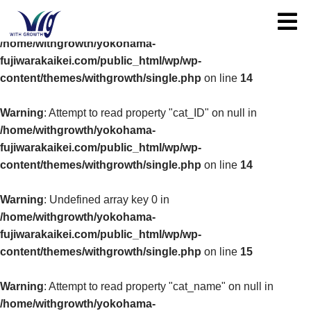
Toggle
Warning
: Undefined array key 0 in
/home/withgrowth/yokohama-
fujiwarakaikei.com/public_html/wp/wp-
content/themes/withgrowth/single.php
on line
14
Warning
: Attempt to read property "cat_ID" on null in
/home/withgrowth/yokohama-
fujiwarakaikei.com/public_html/wp/wp-
content/themes/withgrowth/single.php
on line
14
Warning
: Undefined array key 0 in
/home/withgrowth/yokohama-
fujiwarakaikei.com/public_html/wp/wp-
content/themes/withgrowth/single.php
on line
15
Warning
: Attempt to read property "cat_name" on null in
/home/withgrowth/yokohama-