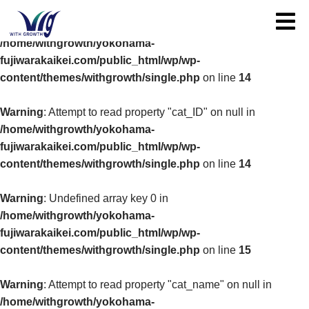
Toggle
Warning
: Undefined array key 0 in
/home/withgrowth/yokohama-
fujiwarakaikei.com/public_html/wp/wp-
content/themes/withgrowth/single.php
on line
14
Warning
: Attempt to read property "cat_ID" on null in
/home/withgrowth/yokohama-
fujiwarakaikei.com/public_html/wp/wp-
content/themes/withgrowth/single.php
on line
14
Warning
: Undefined array key 0 in
/home/withgrowth/yokohama-
fujiwarakaikei.com/public_html/wp/wp-
content/themes/withgrowth/single.php
on line
15
Warning
: Attempt to read property "cat_name" on null in
/home/withgrowth/yokohama-