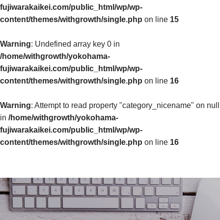
fujiwarakaikei.com/public_html/wp/wp-
content/themes/withgrowth/single.php
on line
15
Warning
: Undefined array key 0 in
/home/withgrowth/yokohama-
fujiwarakaikei.com/public_html/wp/wp-
content/themes/withgrowth/single.php
on line
16
Warning
: Attempt to read property "category_nicename" on null
in
/home/withgrowth/yokohama-
fujiwarakaikei.com/public_html/wp/wp-
content/themes/withgrowth/single.php
on line
16