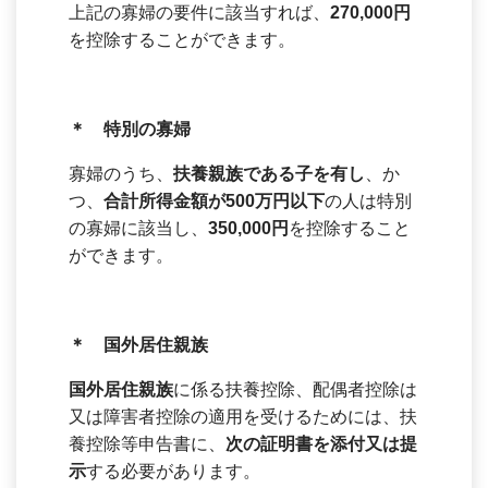
上記の寡婦の要件に該当すれば、
270,000円
を控除することができます。
＊ 特別の寡婦
寡婦のうち、
扶養親族である子を有し
、か
つ、
合計所得金額が500万円以下
の人は特別
の寡婦に該当し、
350,000円
を控除すること
ができます。
＊ 国外居住親族
国外居住親族
に係る扶養控除、配偶者控除は
又は障害者控除の適用を受けるためには、扶
養控除等申告書に、
次の証明書を添付又は提
示
する必要があります。