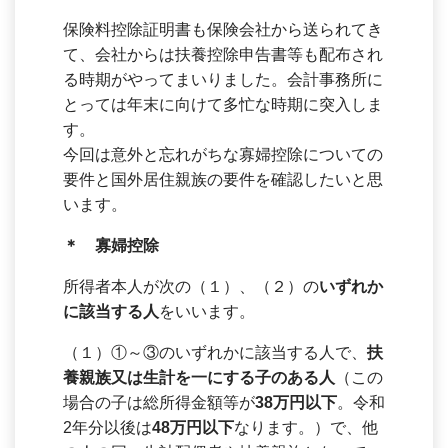
保険料控除証明書も保険会社から送られてき
て、会社からは扶養控除申告書等も配布され
る時期がやってまいりました。会計事務所に
とっては年末に向けて多忙な時期に突入しま
す。
今回は意外と忘れがちな寡婦控除についての
要件と国外居住親族の要件を確認したいと思
います。
＊ 寡婦控除
所得者本人が次の（１）、（２）の
いずれか
に該当する人
をいいます。
（１）①～③のいずれかに該当する人で、
扶
養親族又は生計を一にする子のある人
（この
場合の子は総所得金額等が
38万円以下
。令和
2年分以後は
48万円以下
なります。）で、他