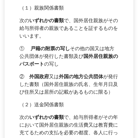
（１）親族関係書類
次の
いずれかの書類
で、国外居住親族がその
給与所得者の親族であることを証するものを
いいます。
①
戸籍の附票の写し
その他の国又は地方
公共団体が発行した書類及び
国外居住親族の
パスポート
の写し
②
外国政府
又は
外国の地方公共団体
が発行
した書類（国外居住親族の氏名、生年月日及
び住所又は居所の記載があるものに限る）
（２）送金関係書類
次の
いずれかの書類
で、給与所得者がその年
において国外居住親族の生活費又は教育費に
充てるための支払を必要の都度、各人に行っ