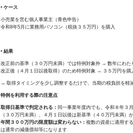
‣
ケース
小売業を営む個人事業主（青色申告）
令和8年5月に業務用パソコン（税抜３５万円）を購入
‣
結果
改正前の基準（３０万円未満）では特例対象外 → 数年にわた
改正後（４月１日以後取得）のため特例対象 → ３５万円を
→ 取得タイミングを少し調整するだけで、当期の税負担を軽
特例を利用する際の注意点
取得日基準で判定される：
同一事業年度内でも、令和８年３
（３０万円未満）、４月１日以後は新基準（４０万円未満）
年間３００万円の限度額は変わらない：
複数の資産に適用す
は通常の減価償却等になります