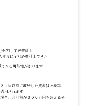
り分割して経費計上
購入年度に全額経費計上できた
減できる可能性があります
月３１日以前に取得した資産は旧基準
が適用されます
る場合、合計額が３００万円を超える分