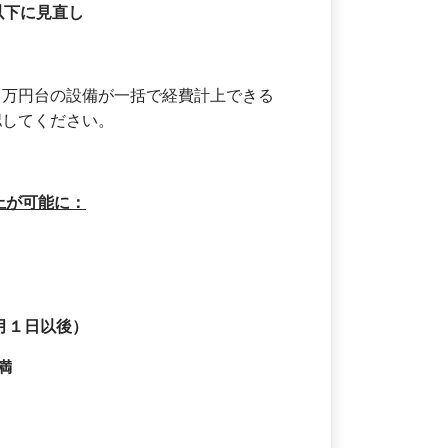
以下に見直し
０
万円台の設備が一括で経費計上できる
認してください。
上が可能に：
月１日以後）
満