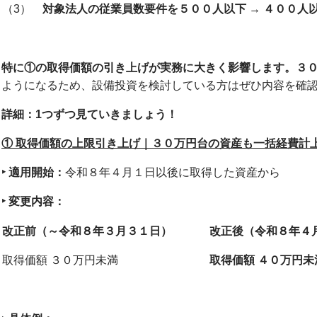
（3）
対象法人の従業員数要件を５００人以下 → ４００人
特に①の取得価額の引き上げが実務に大きく影響します。３
ようになるため、設備投資を検討している方はぜひ内容を確
詳細：1つずつ見ていきましょう！
①
取得価額の上限引き上げ｜３０万円台の資産も一括経費計
‣
適用開始：
令和８年４月１日以後に取得した資産から
‣
変更内容：
改正前（～令和８年３月３１日）
改正後（令和８年４
取得価額 ３０万円未満
取得価額 ４０万円未