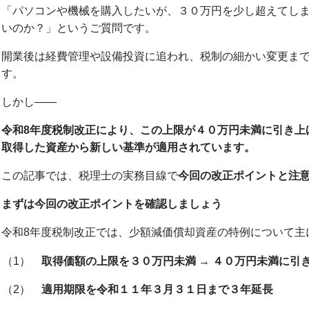
「パソコンや機械を購入したいが、３０万円を少し超えてし
いのか？」というご質問です。
開業後は経費管理や設備投資に追われ、税制の細かい変更ま
す。
しかし――
令和8年度税制改正により、この上限が４０万円未満に引き上
取得した資産から新しい基準が適用されています。
この記事では、税理士の実務目線で
今回の改正ポイントと注
まずは今回の改正ポイントを確認しましょう
令和8年度税制改正では、少額減価償却資産の特例について主
（1）
取得価額の上限を３０万円未満 → ４０万円未満に引
（2）
適用期限を令和１１年３月３１日まで３年延長