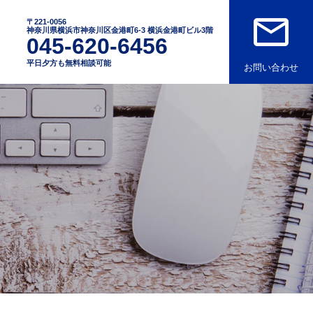
mail_outline
〒221-0056
神奈川県横浜市神奈川区金港町6-3 横浜金港町ビル3階
045-620-6456
平日夕方も無料相談可能
お問い合わせ