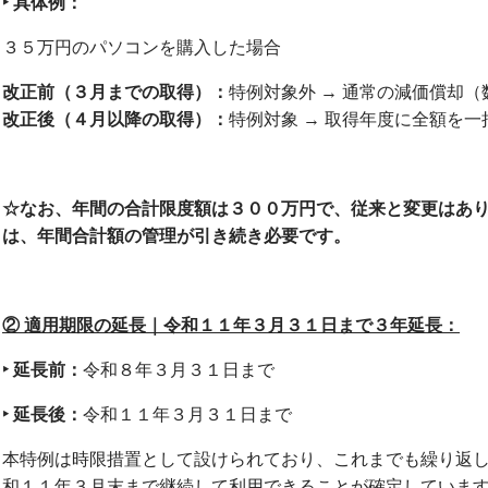
‣
具体例：
３５万円のパソコンを購入した場合
改正前（３月までの取得）：
特例対象外 → 通常の減価償却
改正後（４月以降の取得）：
特例対象 → 取得年度に全額を
☆
なお、年間の合計限度額は３００万円で、従来と変更はあ
は、年間合計額の管理が引き続き必要です。
②
適用期限の延長｜令和１１年３月３１日まで３年延長：
‣
延長前：
令和８年３月３１日まで
‣
延長後：
令和１１年３月３１日まで
本特例は時限措置として設けられており、これまでも繰り返
和１１年３月末まで継続して利用できることが確定していま