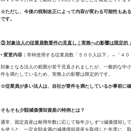
☆
ただし、今後の税制改正によって内容が変わる可能性もあ
です。
③
対象法人の従業員数要件の見直し｜実務への影響は限定的
‣
変更内容：
常時使用する従業員数「５００人以下」→「４０
対象となる法人の範囲が若干見直されましたが、一般的な中
件を満たしているため、実務上の影響は限定的です。
☆
従業員が多い法人は、自社が要件を満たしているか事前に
そもそも少額減価償却資産の特例とは？
通常、固定資産は耐用年数に応じて毎年少しずつ減価償却し
を使うと、一定金額未満の減価償却資産を取得した年度に、