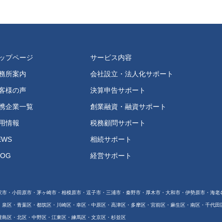
ップページ
サービス内容
務所案内
会社設立・法人化サポート
客様の声
決算申告サポート
携企業一覧
創業融資・融資サポート
用情報
税務顧問サポート
EWS
相続サポート
LOG
経営サポート
沢市・小田原市・茅ヶ崎市・相模原市・逗子市・三浦市・秦野市・厚木市・大和市・伊勢原市・海老
・泉区・青葉区・都筑区・川崎区・幸区・中原区・高津区・多摩区・宮前区・麻生区・南区・千代田
豊島区・北区・中野区・江東区・練馬区・文京区・杉並区