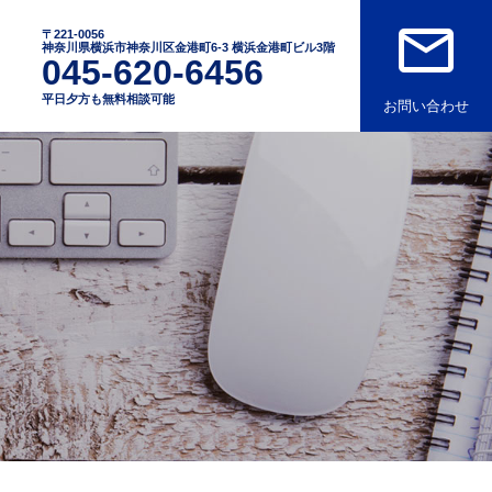
mail_outline
〒221-0056
神奈川県横浜市神奈川区金港町6-3 横浜金港町ビル3階
045-620-6456
平日夕方も無料相談可能
お問い合わせ